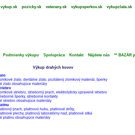
vykup.sk
|
pozicky.sk
|
veterany.sk
|
vykupsperkov.sk
|
vykupzlata.sk
|
Podmienky výkupu
|
Spolupráca
|
Kontakt
|
Nájdete nás
|
** BAZÁR p
Výkup drahých kovov
lato
lomkové zlato, dentálne zlato, pozlátený zlomkový materiál, šperky
né zlato obsahujúce materiály
triebro
lomkové striebro, strieborný prach, elektrolyticky upravené striebro
trieborné šperky, strieborné kontakty
né striebro obsahujúce materiály
latinu
latinový prach, platinovú hubu, platinové drôty,
latinové plechy, platinový laboratórny riad, platinové sitká
né platinu obsahujúce materiály