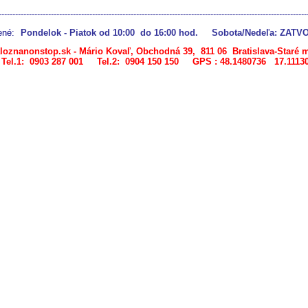
----------------------------------------------------------------------------------------------------------------
ené:
Pondelok - Piatok od 10:00 do 16:00 hod. Sobota/Nedeľa: ZAT
loznanonstop.sk
- Mário Kovaľ, Obchodná 39, 811 06 Bratislava-Staré 
Tel.1:
0903 287 001 Tel.2: 0904 150 150
GPS : 48.1480736 17.1113