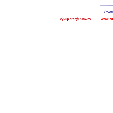
VÝKUP INVESTIČNÉHO ZLATA
------------
VÝKUP INVESTIČ.STRIEBRA
Otvor
VÝKUP PLATINY
www.za
Výkup drahých kovov
Goldankauf Wien
VÝKUP DRAHÝCH KAMEŇOV
NUMIZMATIKA VÝKUP
VÝKUP A ZÁLOŽŇA HODINIEK
VÝKUP MEDAILÍ
VÝKUP VYZNAMENANÍ
VÝKUP MOBILOV Bratislava
VÝKUP TABLETOV, Apple iPad
VÝKUP SMARTFÓNOV
VÝKUP POZOSTALOSTÍ
VÝKUP DOMÉN
VÝKUP BYTOV a nehnuteľností
VÝKUP POZEMKOV a pôdy
VÝKUP ZNÁMOK A ALBUMOV
VÝKUP OBRAZOV